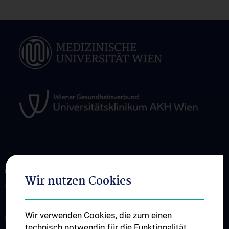
ÜBER UNS
Wir nutzen Cookies
CCIM stellt sich vor
Team
Wir verwenden Cookies, die zum einen
News
technisch notwendig für die Funktionalität