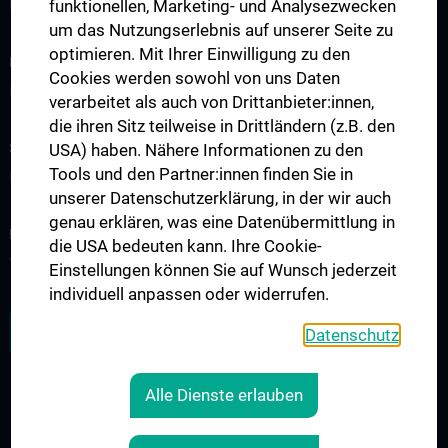
funktionellen, Marketing- und Analysezwecken
Kontakt
um das Nutzungserlebnis auf unserer Seite zu
optimieren. Mit Ihrer Einwilligung zu den
INFORMATIONEN FÜR PATIENT:INNEN
Cookies werden sowohl von uns Daten
Impfungen 2024
verarbeitet als auch von Drittanbieter:innen,
die ihren Sitz teilweise in Drittländern (z.B. den
STUDIUM, AUS- UND WEITERBILDUNG
USA) haben. Nähere Informationen zu den
Tools und den Partner:innen finden Sie in
PHD Infektionsmedizin
unserer Datenschutzerklärung, in der wir auch
genau erklären, was eine Datenübermittlung in
FORSCHUNG
die USA bedeuten kann. Ihre Cookie-
Young CCIM
Einstellungen können Sie auf Wunsch jederzeit
individuell anpassen oder widerrufen.
ZU DEN OFFENEN STELLEN
Datenschutz
Alle Dienste erlauben
RECHTLICHES
KONTAKT